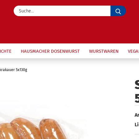
Suche.
ICHTE
HAUSMACHER DOSENWURST
WURSTWAREN
VEGA
krakauer 5x130g
Ar
Li