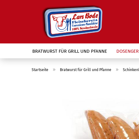
BRATWURST FÜR GRILL UND PFANNE
DOSENGER
Direkt
zum
»
»
Startseite
Bratwurst für Grill und Pfanne
Schinken
Hauptinhalt