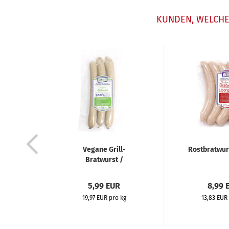
KUNDEN, WELCHE 
Vegane Grill-
Rostbratwur
Bratwurst /
Rostbratwurst...
5,99 EUR
8,99 
19,97 EUR pro kg
13,83 EUR